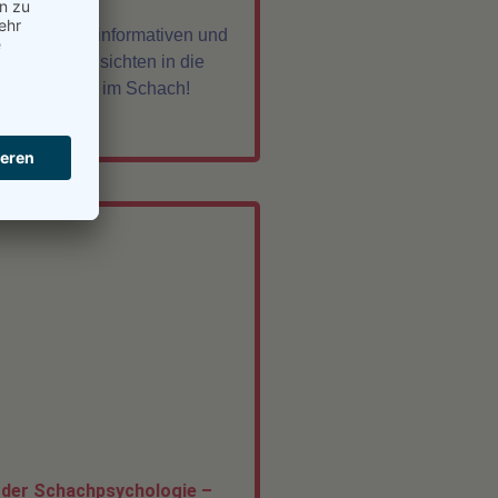
ch auf einen informativen und
g voller Einsichten in die
tpsychologie im Schach!
»
 der Schachpsychologie –