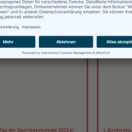
Matches.
Freuen Sie si
praxisnahen Ta
Welt der Spor
Lesen Sie weiter 
Tag der Sportpsychologie 2023 in
1. Konferenz