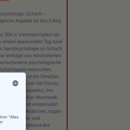
psychologie: Schach –
gische Aspekte für den Erfolg
r 204 in Viernheim laden wir
zu einem spannenden Tag rund
 Sportpsychologie im Schach
Sie Vorträge von renommierten
 verschiedene psychologische
Schachspiels beleuchten.
vorzuheben ist die Simultan-
 an 7 Brettern mit GM Dennis
13, Nationalspieler), live
on IM Maximilian Meinhardt.
ologischen und emotionalen
piels zu verdeutlichen, tragen
n Spieler Puls- und
messuhren während des