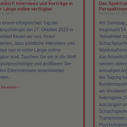
eldorf: Interviews und Vorträge in
Das Spektru
er Länge online verfügbar
Perspektiven
r 8, 2024
Dezember 15, 20
 einem erfolgreichen Tag der
Am Samstag, d
tpsychologie am 27. Oktober 2023 in
insgesamt 54
eldorf freuen wir uns, Ihnen
Teilnehmer zu
uteilen, dass sämtliche Interviews und
Schachpsycho
räge nun in voller Länge online
Waldstraßenvi
ügbar sind. Tauchen Sie ein in die Welt
das Ariowitsc
Sportpsychologie und profitieren Sie
seinem stimm
den Erkenntnissen renommierter
anmutigen Atm
rten.
der Tagung ka
Bundesrepubli
Sie weiter »
am Vorabend a
heterogene Zuh
aus jungen u
Schachspiele
Trainerinnen 
Psychologinn