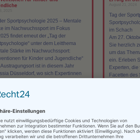
ndliche
August 21, 2024
3, 2025
Tag der Sport
der Sportpsychologie 2025 – Mentale
Sportpsycholo
ke im Nachwuchssport im Fokus
im Schach
025 findet erneut der „Tag der
Am 27. Oktobe
tpsychologie“ unter dem Leitthema
Sie herzlich 
tale Stärke im Nachwuchssport:
um das Thema
rventionen für Kinder und Jugendliche“
ein. Erleben 
. Austragungsort ist in diesem Jahr
Experten, die
ssia Düsseldorf, wo sich Expertinnen
Facetten des 
Experten aus Psychologie, Training
Besonders her
Leistungssport zu einem intensiven
Veranstaltung
usch treffen. Ziel ist es, Wege
Wagner (Elo 26
uzeigen, wie junge Athletinnen und
kommentiert v
eten mental gestärkt und gesund durch
Um die psych
Leistungsdruck des Sports begleitet
Aspekte des S
en können.
der GM und ei
Herzfrequenz
Sie weiter »