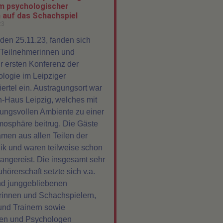
m psychologischer
 auf das Schachspiel
23
en 25.11.23, fanden sich
 Teilnehmerinnen und
r ersten Konferenz der
logie im Leipziger
ertel ein. Austragungsort war
h-Haus Leipzig, welches mit
ungsvollen Ambiente zu einer
osphäre beitrug. Die Gäste
men aus allen Teilen der
k und waren teilweise schon
ngereist. Die insgesamt sehr
örerschaft setzte sich v.a.
nd junggebliebenen
rinnen und Schachspielern,
und Trainern sowie
en und Psychologen