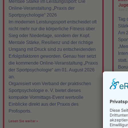
Mentale Stärke im Leistungssport: Die
Juge
Online-Veranstaltung „Praxis der
Juni 2
Sportpsychologie“ 2026
Tag 
Im modernen Leistungssport entscheidet oft
Stär
nicht mehr nur die körperliche Fitness über
Am 2
Sieg oder Niederlage, sondern der Kopf.
Spor
Mentale Stärke, Resilienz und der richtige
„Men
Umgang mit Druck sind zu entscheidenden
Inte
Erfolgsfaktoren geworden. Genau hier setzt
statt
die kommende Online-Veranstaltung „Praxis
Boru
der Sportpsychologie“ am 01. August 2026
und 
an.
und 
Organisiert vom Verband der praktischen
Austa
Sportpsychologie e. V. bietet dieses
aufz
kompakte Vormittags-Event wertvolle
Athl
Einblicke direkt aus der Praxis des
den 
Profisports.
werd
Lesen Sie weiter »
Lesen 