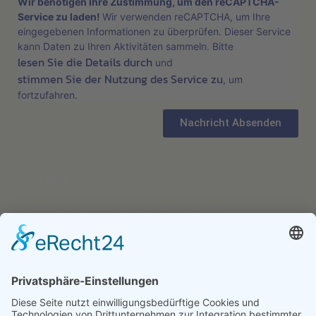
Wir benötigen Ihre Zustimmung, um den reCAPTCHA-
Service zu laden!
Wir verwenden reCAPTCHA, um Ihre
eingegebenen Informationen zu überprüfen. Dieser Service
kann Daten zu Ihren Aktivitäten sammeln. Bitte
lesen Sie die Details durch
und
stimmen Sie der Nutzung des Service zu
, um
fortzufahren.
Nachricht Absenden
ANSCHRIFT
Verband der praktischen Sportpsychologie e.V.
Jürgen Walter
Lindenstraße 212
40235 Düsseldorf
Tel.: 0211/69879574