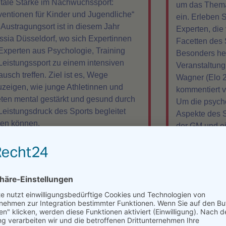
tale Stärke im Nachwuchssport:
um das Thema
rventionen für Kinder und Jugendliche“
ein. Erleben 
. Austragungsort ist in diesem Jahr
Experten, die
ssia Düsseldorf, wo sich Expertinnen
Facetten des 
Experten aus Psychologie, Training
Besonders her
Leistungssport zu einem intensiven
Veranstaltung
usch treffen. Ziel ist es, Wege
Wagner (Elo 26
uzeigen, wie junge Athletinnen und
kommentiert v
eten mental gestärkt und gesund durch
Um die psych
Leistungsdruck des Sports begleitet
Aspekte des S
en können.
der GM und ei
Herzfrequenz
Sie weiter »
Matches.
Freuen Sie si
praxisnahen Ta
Welt der Spor
Lesen Sie weiter 