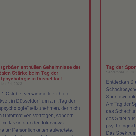
tgrößen enthüllen Geheimnisse der
Tag der Spor
alen Stärke beim Tag der
September 15, 20
tpsychologie in Düsseldorf
Entdecken Sie
ber 24, 2023
Schachpsycho
7. Oktober versammelte sich die
Sportpsycholo
twelt in Düsseldorf, um am „Tag der
Am Tag der Sp
tpsychologie“ teilzunehmen, der nicht
das Schachun
mit informativen Vorträgen, sondern
das Spiel aus
 mit faszinierenden Interviews
psychologisch
after Persönlichkeiten aufwartete.
Das Spektrum