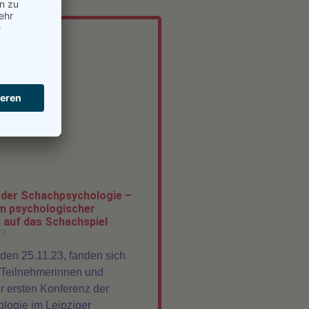
 der Schachpsychologie –
m psychologischer
 auf das Schachspiel
23
en 25.11.23, fanden sich
 Teilnehmerinnen und
r ersten Konferenz der
logie im Leipziger