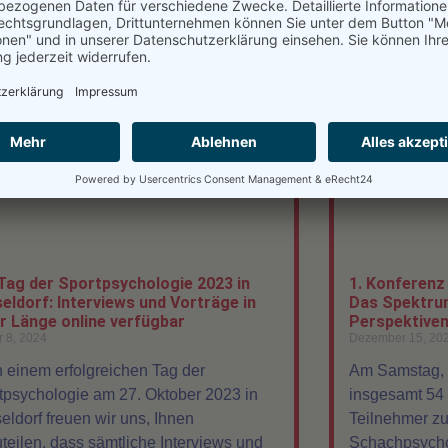
Tag der Sportpsychologie 2023 in
1. Konferenz
eldorf: Interviews und Vorträge in
Das Spektru
er Länge online verfügbar
Perspektiven
r 8, 2024
Dezember 15, 20
 einem erfolgreichen Tag der
Am Samstag, d
tpsychologie am 27. Oktober 2023 in
insgesamt 54
eldorf freuen wir uns, Ihnen
Teilnehmer zu
uteilen, dass sämtliche Interviews und
Schachpsycho