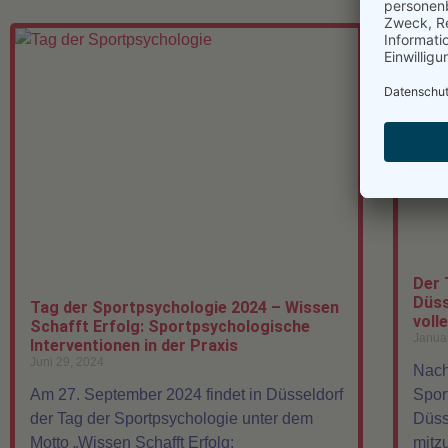
Der 
Düss
Tag der Sportpsychologie 2024 – Wissen
voll
Schafft Erfolg: Sportpsychologische
Janua
Interventionen in der Praxis
Juni 29, 2024
Nach
Am 27. September 2024 findet in Düsseldorf
Spor
der Tag der Sportpsychologie unter dem
Düss
Motto „Wissen Schafft Erfolg:
mitz