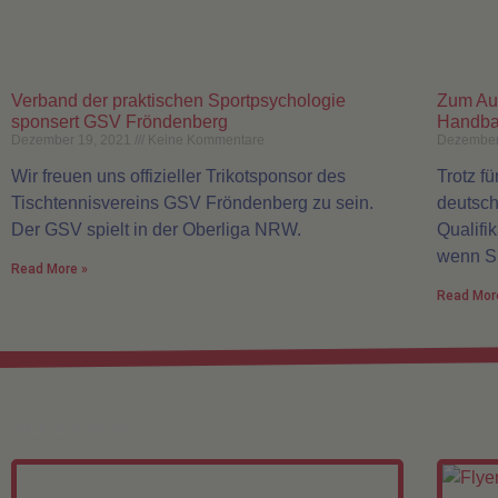
Verband der praktischen Sportpsychologie
Zum Au
sponsert GSV Fröndenberg
Handbal
Dezember 19, 2021
Keine Kommentare
Dezember
Wir freuen uns offizieller Trikotsponsor des
Trotz f
Tischtennisvereins GSV Fröndenberg zu sein.
deutsch
Der GSV spielt in der Oberliga NRW.
Qualifi
wenn S
Read More »
Read Mor
WEITER NEWS