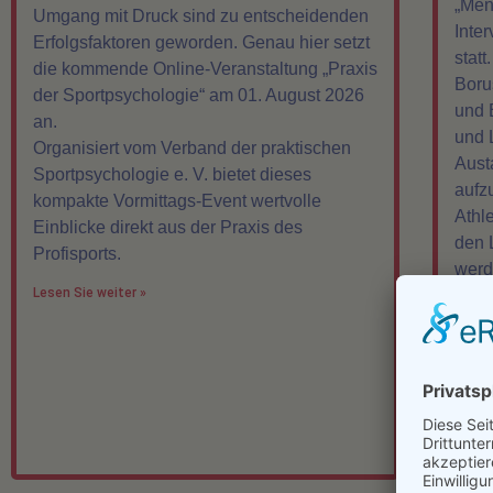
„Men
Umgang mit Druck sind zu entscheidenden
Inte
Erfolgsfaktoren geworden. Genau hier setzt
statt
die kommende Online-Veranstaltung „Praxis
Boru
der Sportpsychologie“ am 01. August 2026
und 
an.
und 
Organisiert vom Verband der praktischen
Austa
Sportpsychologie e. V. bietet dieses
aufz
kompakte Vormittags-Event wertvolle
Athl
Einblicke direkt aus der Praxis des
den 
Profisports.
werd
Lesen Sie weiter »
Lesen 