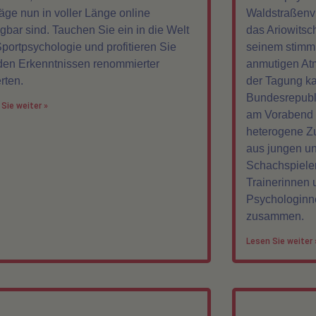
räge nun in voller Länge online
Waldstraßenvi
ügbar sind. Tauchen Sie ein in die Welt
das Ariowitsc
Sportpsychologie und profitieren Sie
seinem stimm
den Erkenntnissen renommierter
anmutigen Atm
rten.
der Tagung ka
Bundesrepubli
Sie weiter »
am Vorabend a
heterogene Zuh
aus jungen u
Schachspiele
Trainerinnen 
Psychologinn
zusammen.
Lesen Sie weiter 