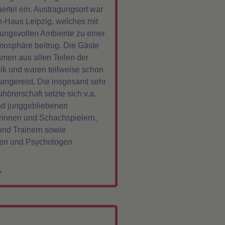
ertel ein. Austragungsort war
h-Haus Leipzig, welches mit
ungsvollen Ambiente zu einer
osphäre beitrug. Die Gäste
men aus allen Teilen der
k und waren teilweise schon
ngereist. Die insgesamt sehr
örerschaft setzte sich v.a.
nd junggebliebenen
rinnen und Schachspielern,
und Trainern sowie
en und Psychologen
»