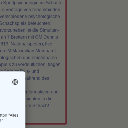
 Sportpsychologie im Schach
Sie Vorträge von renommierten
 verschiedene psychologische
Schachspiels beleuchten.
vorzuheben ist die Simultan-
 an 7 Brettern mit GM Dennis
13, Nationalspieler), live
on IM Maximilian Meinhardt.
ologischen und emotionalen
piels zu verdeutlichen, tragen
n Spieler Puls- und
messuhren während des
ch auf einen informativen und
g voller Einsichten in die
tpsychologie im Schach!
»