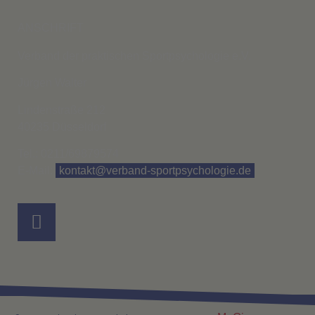
ANSCHRIFT
Verband der praktischen Sportpsychologie e.V.
Jürgen Walter
Lindenstraße 212
40235 Düsseldorf
Tel.: 0211/69879574
E-Mail:
kontakt@verband-sportpsychologie.de