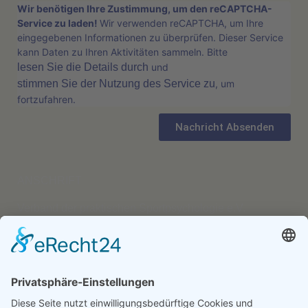
Wir benötigen Ihre Zustimmung, um den reCAPTCHA-
Service zu laden!
Wir verwenden reCAPTCHA, um Ihre
eingegebenen Informationen zu überprüfen. Dieser Service
kann Daten zu Ihren Aktivitäten sammeln. Bitte
lesen Sie die Details durch
und
stimmen Sie der Nutzung des Service zu
, um
fortzufahren.
Nachricht Absenden
ANSCHRIFT
Verband der praktischen Sportpsychologie e.V.
Jürgen Walter
Lindenstraße 212
40235 Düsseldorf
Tel.: 0211/69879574