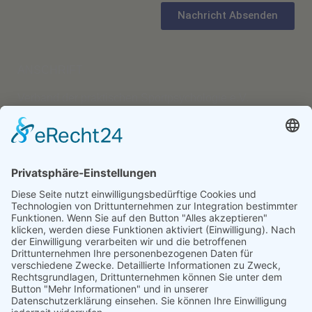
Nachricht Absenden
ANSCHRIFT
Verband der praktischen Sportpsychologie e.V.
Jürgen Walter
Lindenstraße 212
40235 Düsseldorf
Tel.: 0211/69879574
E-Mail:
kontakt@verband-sportpsychologie.de